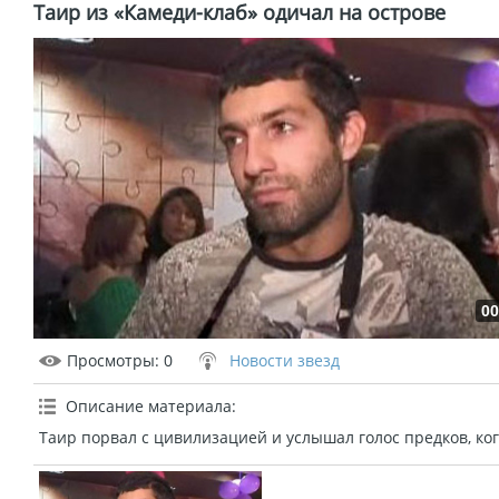
Таир из «Камеди-клаб» одичал на острове
00
Просмотры
: 0
Новости звезд
Описание материала
:
Таир порвал с цивилизацией и услышал голос предков, ко