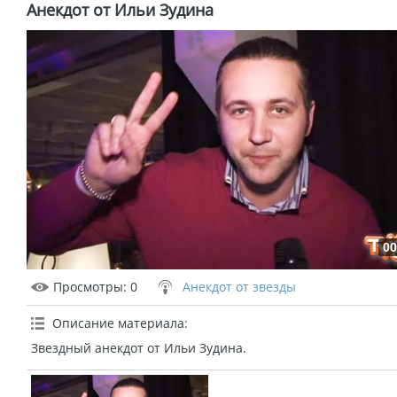
Анекдот от Ильи Зудина
00
Просмотры
: 0
Анекдот от звезды
Описание материала
:
Звездный анекдот от Ильи Зудина.