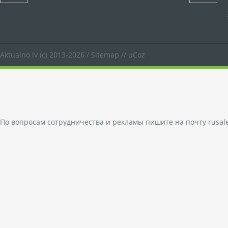
Aktualno.lv
(c) 2013-2026 /
Sitemap
//
uCoz
По вопросам сотрудничества и рекламы пишите на почту
rusal