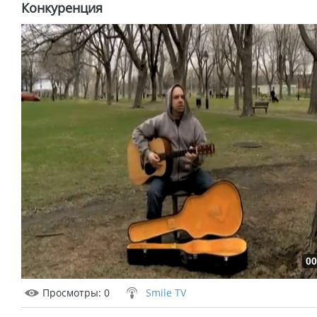
Конкуренция
00
Просмотры
: 0
Smile TV