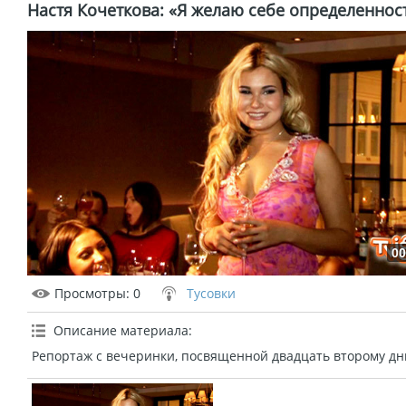
Настя Кочеткова: «Я желаю себе определеннос
00
Просмотры
: 0
Тусовки
Описание материала
:
Репортаж с вечеринки, посвященной двадцать второму дн