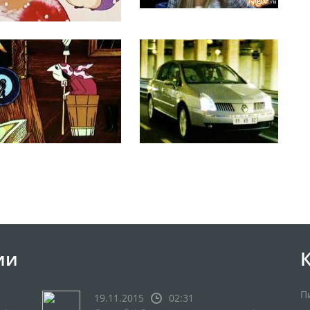
ии
П
19.11.2015
02:31