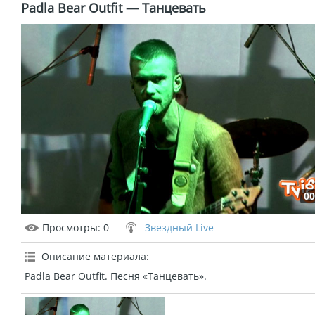
Padla Bear Outfit — Танцевать
00
Просмотры
: 0
Звездный Live
Описание материала
:
Padla Bear Outfit. Песня «Танцевать».