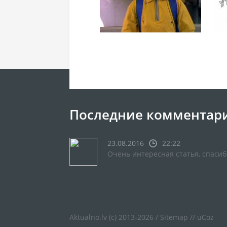
Последние комментар
23.08.2016
22:22
Очень интересная статья, спасиб
Aktualno.lv
(c) 2013-2026 /
Sitemap
//
uCoz