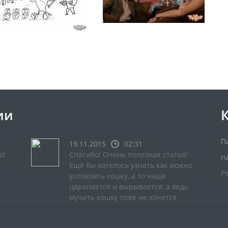
ии
П
19.11.2015
02:31
о!
Спасибо! Очень полезная статья!
r
Ещё бы хотелось узнать как можно
Р
успокоить кошку, а то наша
царапается и вырывается, а ведь
мучить кошку тоже не хочется