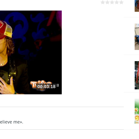
00:03:18
lieve me».