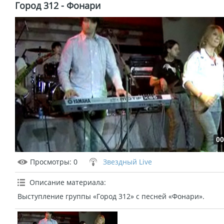
Гoрод 312 - Фонари
00
Просмотры
: 0
Звездный Live
Описание материала
:
Выступление группы «Гoрод 312» с песней «Фонари».