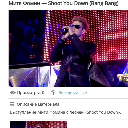
Митя Фомин — Shoot You Down (Bang Bang)
00
Просмотры
: 0
Звездный Live
Описание материала
:
Выступление Мити Фомина с песней «Shoot You Down».