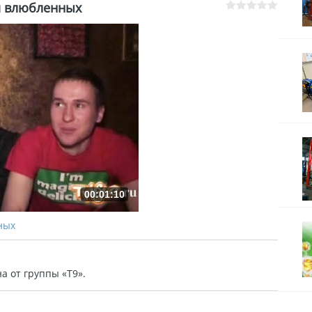
ем влюбленных
00:01:10
ных
а от группы «Т9».