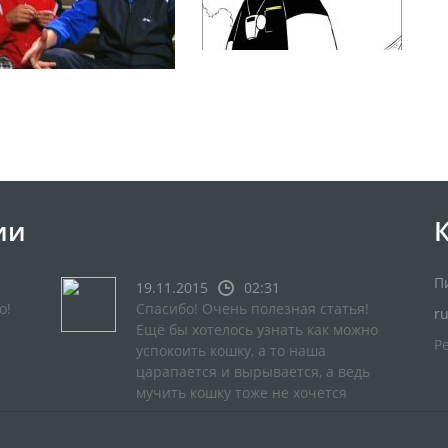
ии
П
19.11.2015
02:31
о!
Спасибо! Очень полезная статья!
r
Ещё бы хотелось узнать как можно
Р
успокоить кошку, а то наша
царапается и вырывается, а ведь
мучить кошку тоже не хочется