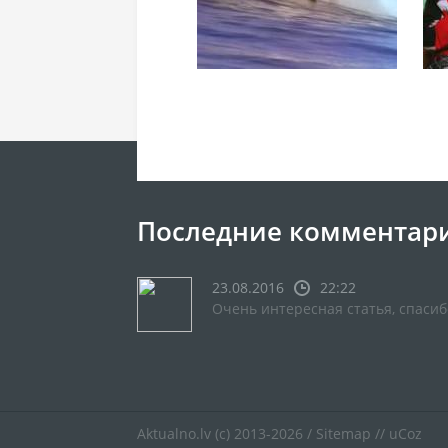
Последние комментар
23.08.2016
22:22
Очень интересная статья, спасиб
Aktualno.lv
(c) 2013-2026 /
Sitemap
//
uCoz