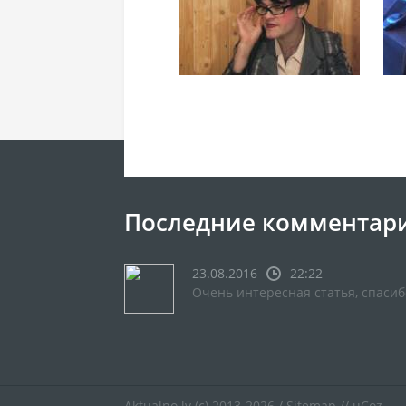
Последние комментар
23.08.2016
22:22
Очень интересная статья, спасиб
Aktualno.lv
(c) 2013-2026 /
Sitemap
//
uCoz