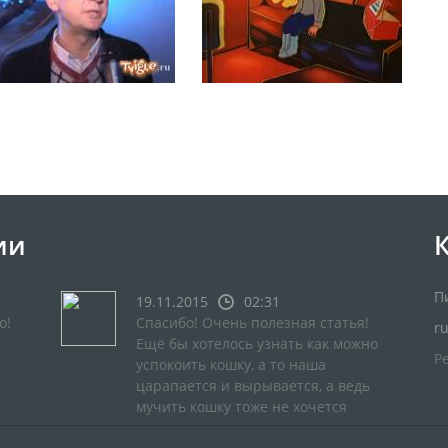
ии
П
19.11.2015
02:31
о!
Спасибо! Очень полезная статья!
r
Ещё бы хотелось узнать как можно
Р
успокоить кошку, а то наша
царапается и вырывается, а ведь
мучить кошку тоже не хочется