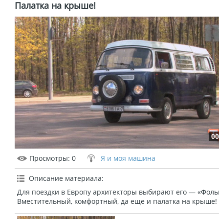
Палатка на крыше!
00
Просмотры
: 0
Я и моя машина
Описание материала
:
Для поездки в Европу архитекторы выбирают его — «Фольц
Вместительный, комфортный, да еще и палатка на крыше!