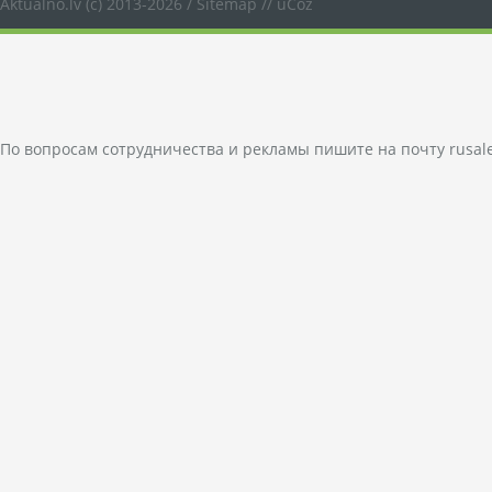
Aktualno.lv
(c) 2013-2026 /
Sitemap
//
uCoz
По вопросам сотрудничества и рекламы пишите на почту
rusal