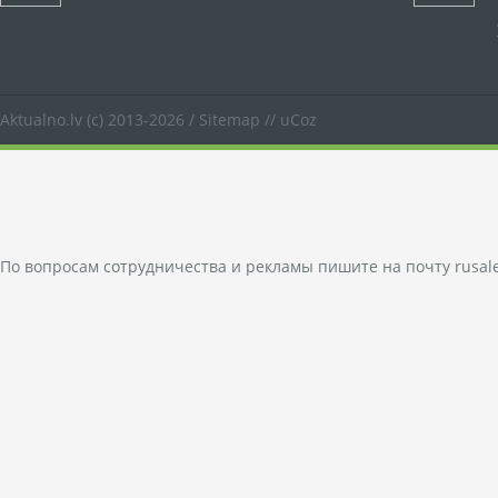
Aktualno.lv
(c) 2013-2026 /
Sitemap
//
uCoz
По вопросам сотрудничества и рекламы пишите на почту
rusal