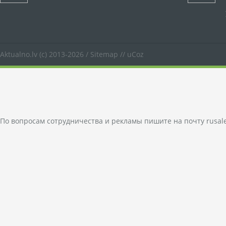
Aktualno.lv
(c) 2013-2026 /
Sitemap
//
uCoz
По вопросам сотрудничества и рекламы пишите на почту
rusal