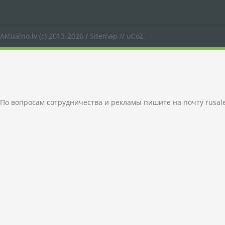
Aktualno.lv
(c) 2013-2026 /
Sitemap
//
uCoz
По вопросам сотрудничества и рекламы пишите на почту
rusal