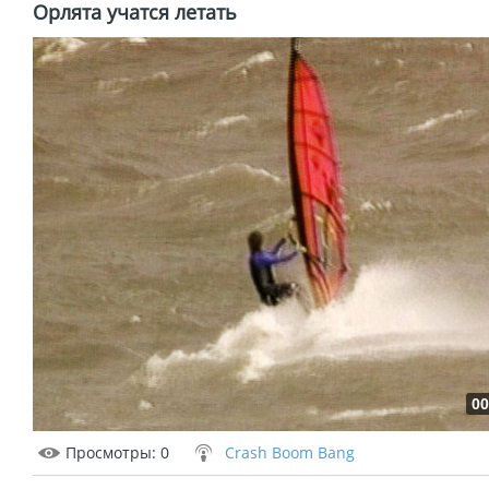
Орлята учатся летать
00
Просмотры
: 0
Crash Boom Bang