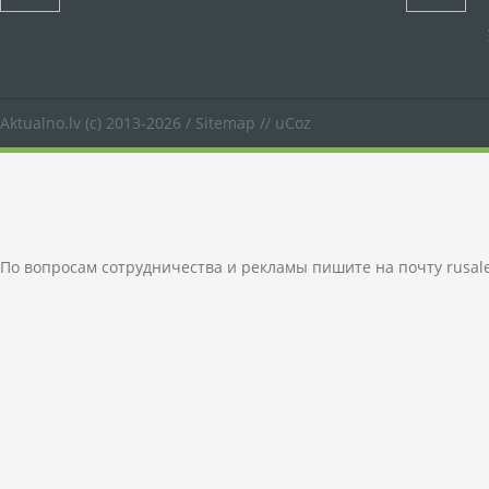
Aktualno.lv
(c) 2013-2026 /
Sitemap
//
uCoz
По вопросам сотрудничества и рекламы пишите на почту
rusal