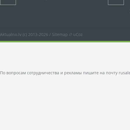
Aktualno.lv
(c) 2013-2026 /
Sitemap
//
uCoz
По вопросам сотрудничества и рекламы пишите на почту
rusal