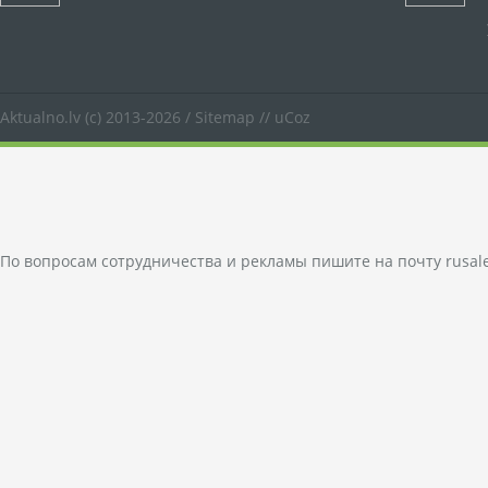
Aktualno.lv
(c) 2013-2026 /
Sitemap
//
uCoz
По вопросам сотрудничества и рекламы пишите на почту
rusal