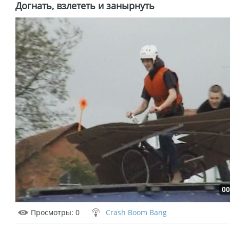
Догнать, взлететь и занырнуть
00
Просмотры
: 0
Crash Boom Bang