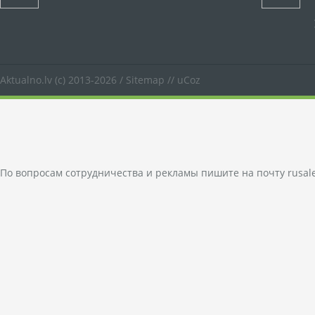
Aktualno.lv
(c) 2013-2026 /
Sitemap
//
uCoz
По вопросам сотрудничества и рекламы пишите на почту
rusal