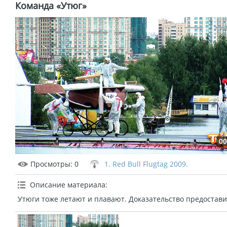
Команда «Утюг»
00
Просмотры
: 0
1. Red Bull Flugtag 2009.
Описание материала
:
Утюги тоже летают и плавают. Доказательство предостави