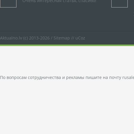
Очень интересная статья, спасибо!
Aktualno.lv
(c) 2013-2026 /
Sitemap
//
uCoz
По вопросам сотрудничества и рекламы пишите на почту
rusal