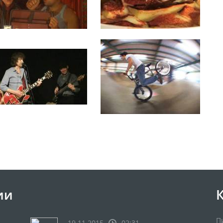
ии
П
19.11.2015
02:31