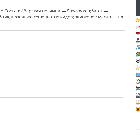
те.Состав:Иберская ветчина — 5 кусочков;багет — 1
убчик;несколько сушеных помидор;оливковое масло — по