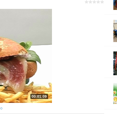
00:01:09
ро