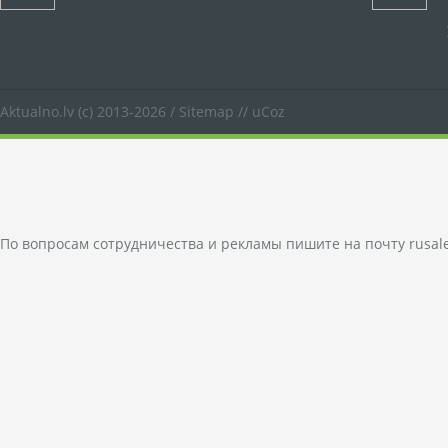
Aktualno.lv
(c) 2013-2026 /
Sitemap
//
uCoz
По вопросам сотрудничества и рекламы пишите на почту
rusal