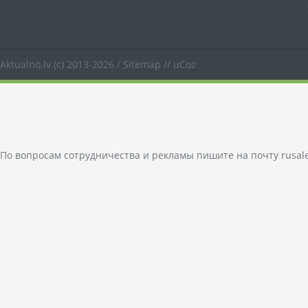
Aktualno.lv
(c) 2013-2026 /
Sitemap
//
uCoz
По вопросам сотрудничества и рекламы пишите на почту
rusal