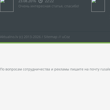
23.08.2016
22:22
Очень интересная статья, спасибо!
Aktualno.lv
(c) 2013-2026 /
Sitemap
//
uCoz
По вопросам сотрудничества и рекламы пишите на почту
rusal