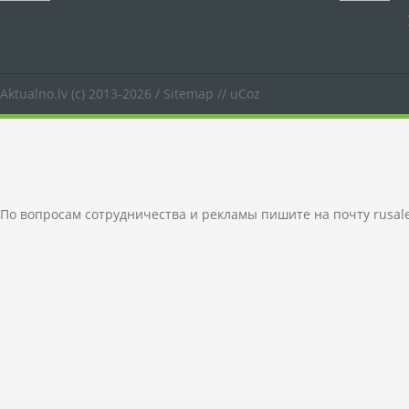
Aktualno.lv
(c) 2013-2026 /
Sitemap
//
uCoz
По вопросам сотрудничества и рекламы пишите на почту
rusal