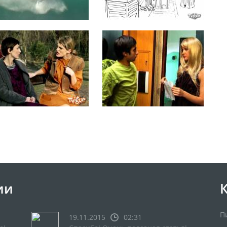
ии
П
19.11.2015
02:31