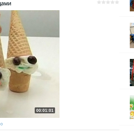
цами
00:01:01
ро