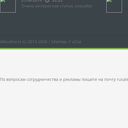
Очень интересная статья, спасибо!
Aktualno.lv
(c) 2013-2026 /
Sitemap
//
uCoz
По вопросам сотрудничества и рекламы пишите на почту
rusal