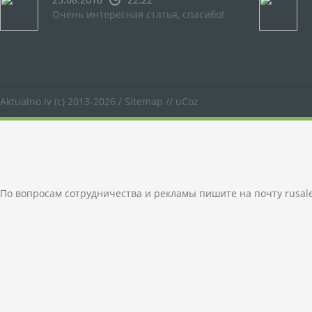
Очень интересная статья, спасибо!
Aktualno.lv
(c) 2013-2026 /
Sitemap
//
uCoz
По вопросам сотрудничества и рекламы пишите на почту
rusal