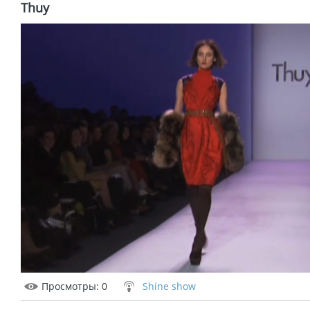
Thuy
Просмотры
: 0
Shine show