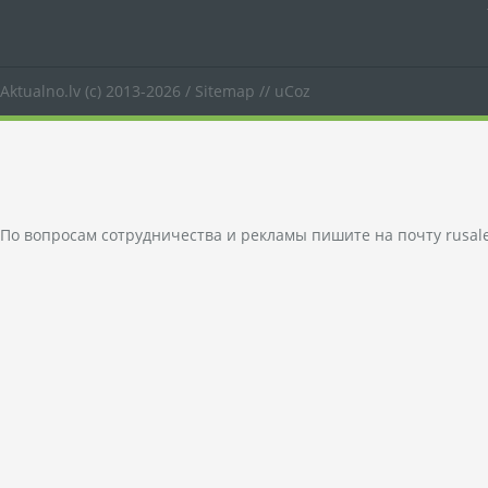
Aktualno.lv
(c) 2013-2026 /
Sitemap
//
uCoz
По вопросам сотрудничества и рекламы пишите на почту
rusal