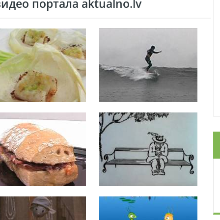
део портала aktualno.lv