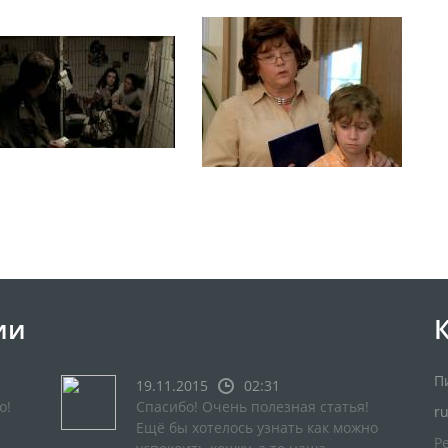
ии
П
19.11.2015
02:31
о!
Спасибо! Очень полезная статья!
r
Ещё бы хотелось узнать как можно
Р