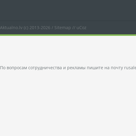
Aktualno.lv
(c) 2013-2026 /
Sitemap
//
uCoz
По вопросам сотрудничества и рекламы пишите на почту
rusal