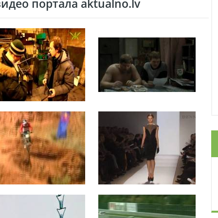
део портала aktualno.lv