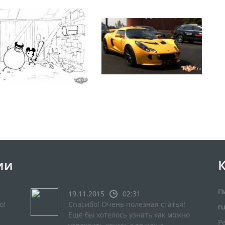
ии
П
19.11.2015
02:31
о!
Спасибо! Очень полезная статья!
r
Ещё бы хотелось узнать как можно
Р