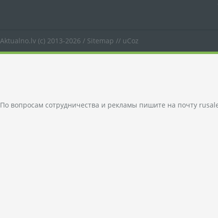
Aktualno.lv
(c) 2013-2026 /
Sitemap
//
uCoz
По вопросам сотрудничества и рекламы пишите на почту
rusal