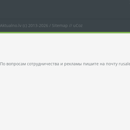
Aktualno.lv
(c) 2013-2026 /
Sitemap
//
uCoz
По вопросам сотрудничества и рекламы пишите на почту
rusal