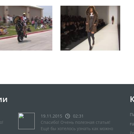
ии
П
19.11.2015
02:31
о!
Спасибо! Очень полезная статья!
r
Ещё бы хотелось узнать как можно
Р