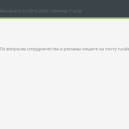
Aktualno.lv
(c) 2013-2026 /
Sitemap
//
uCoz
По вопросам сотрудничества и рекламы пишите на почту
rusal