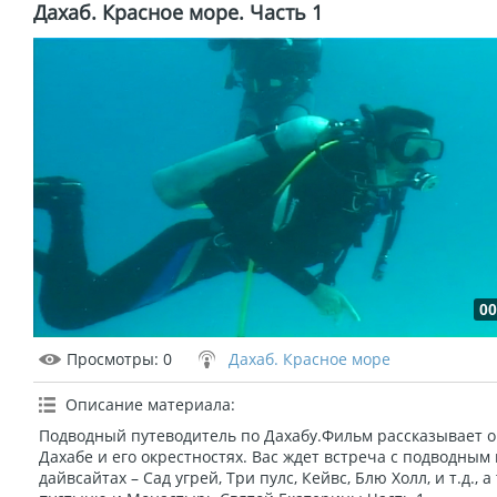
Дахаб. Красное море. Часть 1
00
Просмотры
: 0
Дахаб. Красное море
Описание материала
:
Подводный путеводитель по Дахабу.Фильм рассказывает о
Дахабе и его окрестностях. Вас ждет встреча с подводны
дайвсайтах – Сад угрей, Три пулс, Кейвс, Блю Холл, и т.д., 