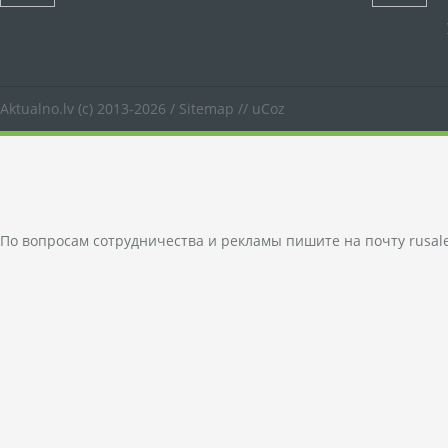
Aktualno.lv
(c) 2013-2026 /
Sitemap
//
uCoz
По вопросам сотрудничества и рекламы пишите на почту
rusal