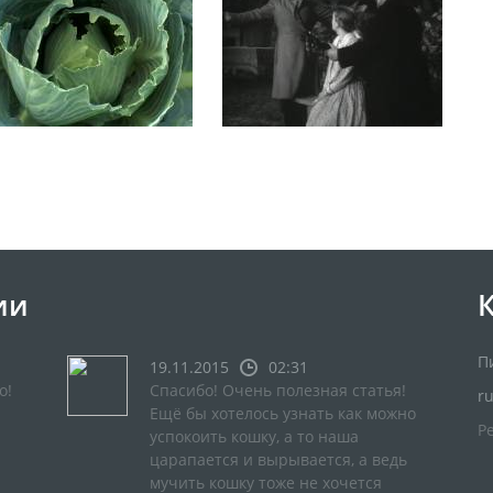
ии
П
19.11.2015
02:31
о!
Спасибо! Очень полезная статья!
r
Ещё бы хотелось узнать как можно
Р
успокоить кошку, а то наша
царапается и вырывается, а ведь
мучить кошку тоже не хочется