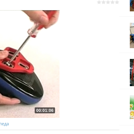
00:01:06
педа