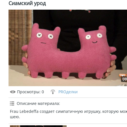
Сиамский урод
00
Просмотры
: 0
PROделки
Описание материала
:
Frau Lebedeffa создает симпатичную игрушку, которую мо
шею.