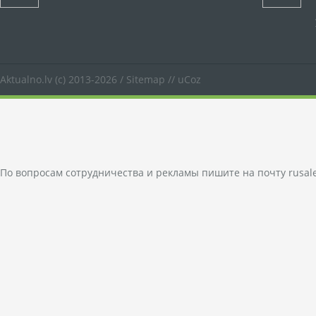
Aktualno.lv
(c) 2013-2026 /
Sitemap
//
uCoz
По вопросам сотрудничества и рекламы пишите на почту
rusal