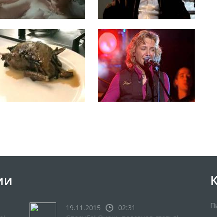
ии
П
19.11.2015
02:31