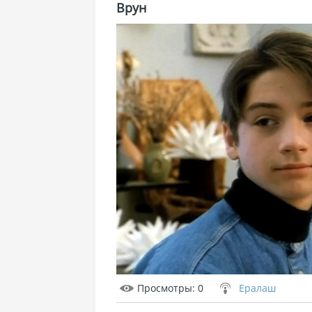
Врун
Просмотры
: 0
Ералаш