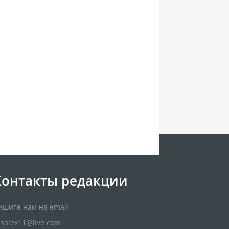
Контакты редакции
ишите нам на email
usalex11@live.com