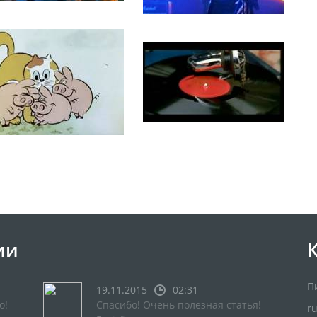
ии
П
19.11.2015
02:31
о!
Спасибо! Очень полезная статья!
r