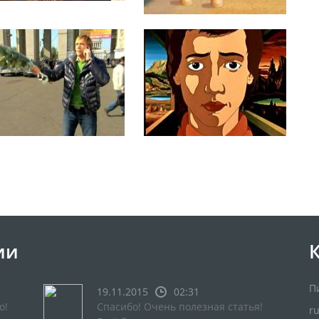
ии
П
19.11.2015
02:31
о!
Спасибо! Очень полезная статья!
r