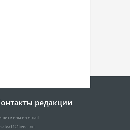
Контакты редакции
ишите нам на email
usalex11@live.com