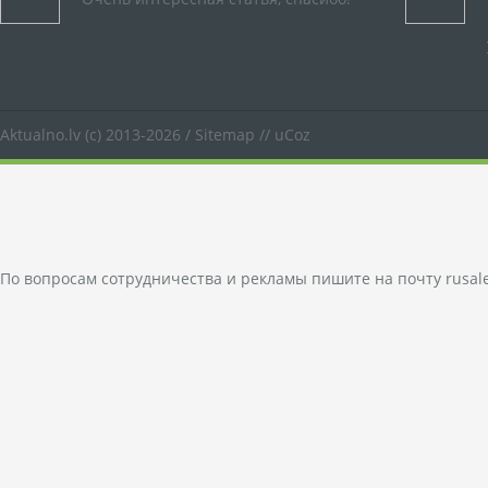
Aktualno.lv
(c) 2013-2026 /
Sitemap
//
uCoz
По вопросам сотрудничества и рекламы пишите на почту
rusal