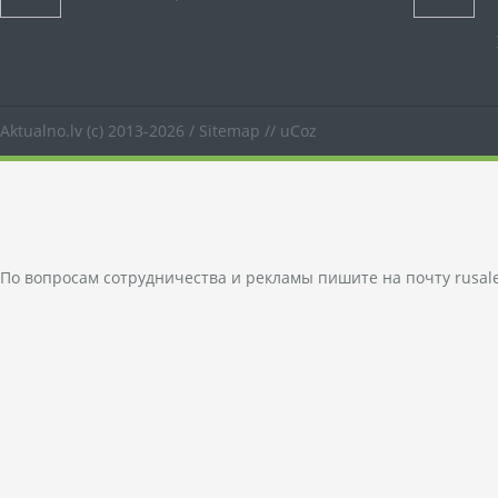
Aktualno.lv
(c) 2013-2026 /
Sitemap
//
uCoz
По вопросам сотрудничества и рекламы пишите на почту
rusal