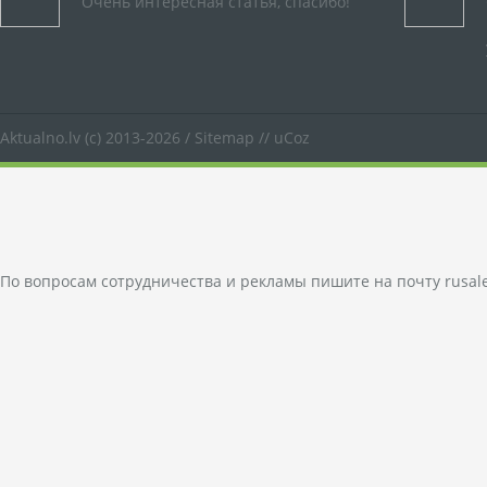
Очень интересная статья, спасибо!
Aktualno.lv
(c) 2013-2026 /
Sitemap
//
uCoz
По вопросам сотрудничества и рекламы пишите на почту
rusal