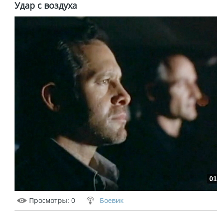
Удар с воздуха
01
Просмотры
: 0
Боевик