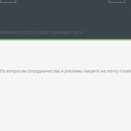
Aktualno.lv
(c) 2013-2026 /
Sitemap
//
uCoz
По вопросам сотрудничества и рекламы пишите на почту
rusal