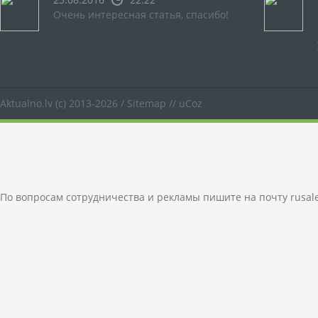
Очень интересная статья, спасибо!
Aktualno.lv
(c) 2013-2026 /
Sitemap
//
uCoz
По вопросам сотрудничества и рекламы пишите на почту
rusal