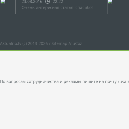
23.08.2016
22:22
Очень интересная статья, спасибо!
Aktualno.lv
(c) 2013-2026 /
Sitemap
//
uCoz
По вопросам сотрудничества и рекламы пишите на почту
rusal